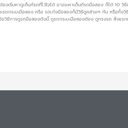
้องเริ่มหาดูเต็นท์รถที่ไว้ใจได้ อาจจะหาเต็นท์รถมือสอง ก็ได้ 10 วิ
จะรถกระบะมือสอง หรือ รถเก๋งมือสองก็มีวิธีดูคล้ายๆ กัน หรือทั้งวิธ
 ข้อวิธีการดูรถมือสองดังนี้ ดูรถกระบะมือสองต้อง ดูทรงรถ สิ่งแร