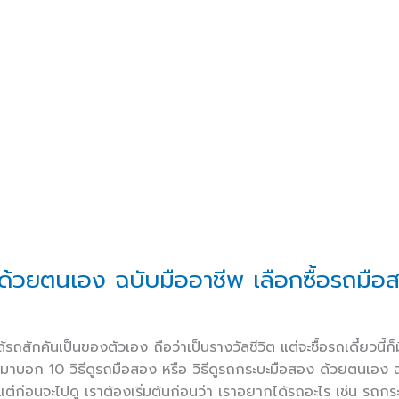
 ด้วยตนเอง ฉบับมืออาชีพ เลือกซื้อรถมือ
สักคันเป็นของตัวเอง ถือว่าเป็นรางวัลชีวิต แต่จะซื้อรถเดี๋ยวนี้
ราเลยจะมาบอก 10 วิธีดูรถมือสอง หรือ วิธีดูรถกระบะมือสอง ด้วยตนเอง 
ต่ก่อนจะไปดู เราต้องเริ่มต้นก่อนว่า เราอยากได้รถอะไร เช่น รถ