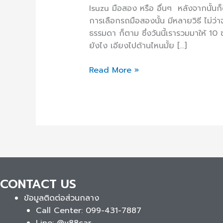
ตนเอง
Isuzu มือสอง หรือ อื่นๆ หลังจากนั้นก็ต
ฉบับ
การเลือกรถมือสองนั้น มีหลายวิธี ไม่ว่า
มือ
ธรรมดา ก็ตาม ซึ่งวันนี้เรารวมมาให้ 10
อาชีพ
ยังไง เอียงไปด้านไหนมั้ย […]
เลือก
ซื้อ
Read More »
รถ
มือ
สอง
ยัง
ไงดี
CONTACT US
ข้อมูลติดต่อส่วนกลาง
Call Center: 099-431-7887