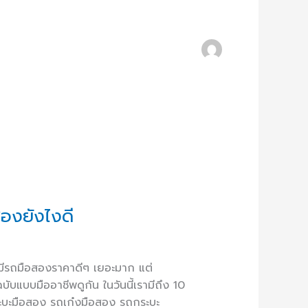
สองยังไงดี
ก็มีรถมือสองราคาดีๆ เยอะมาก แต่
ฉบับแบบมืออาชีพดูกัน ในวันนี้เรามีถึง 10
กระบะมือสอง รถเก๋งมือสอง รถกระบะ