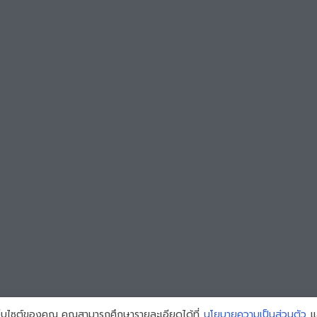
้เว็บไซต์ของคุณ คุณสามารถศึกษารายละเอียดได้ที่
นโยบายความเป็นส่วนตัว
แล
Copyright © 2026 All Rights Reserved by
V88CARS
.