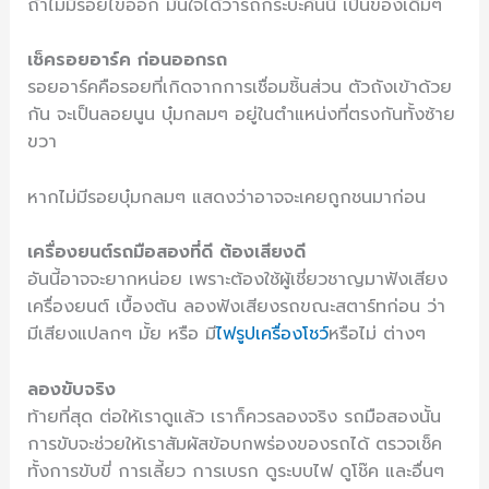
ถ้าไม่มีรอยไขออก มั่นใจได้ว่ารถกระบะคันนี้ เป็นของเดิมๆ
เช็ครอยอาร์ค ก่อนออกรถ
รอยอาร์คคือรอยที่เกิดจากการเชื่อมชิ้นส่วน ตัวถังเข้าด้วย
กัน จะเป็นลอยนูน บุ๋มกลมๆ อยู่ในตำแหน่งที่ตรงกันทั้งซ้าย
ขวา
หากไม่มีรอยบุ๋มกลมๆ แสดงว่าอาจจะเคยถูกชนมาก่อน
เครื่องยนต์รถมือสองที่ดี ต้องเสียงดี
อันนี้อาจจะยากหน่อย เพราะต้องใช้ผู้เชี่ยวชาญมาฟังเสียง
เครื่องยนต์ เบื้องต้น ลองฟังเสียงรถขณะสตาร์ทก่อน ว่า
มีเสียงแปลกๆ มั้ย หรือ มี
ไฟรูปเครื่องโชว์
หรือไม่ ต่างๆ
ลองขับจริง
ท้ายที่สุด ต่อให้เราดูแล้ว เราก็ควรลองจริง รถมือสองนั้น
การขับจะช่วยให้เราสัมผัสข้อบกพร่องของรถได้ ตรวจเช็ค
ทั้งการขับขี่ การเลี้ยว การเบรก ดูระบบไฟ ดูโช๊ค และอื่นๆ