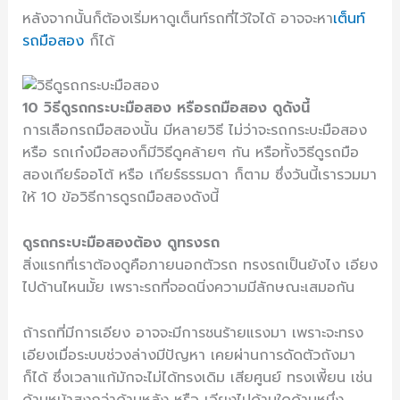
หลังจากนั้นก็ต้องเริ่มหาดูเต็นท์รถที่ไว้ใจได้ อาจจะหา
เต็นท์
รถมือสอง
ก็ได้
10 วิธีดูรถกระบะมือสอง หรือรถมือสอง ดูดังนี้
การเลือกรถมือสองนั้น มีหลายวิธี ไม่ว่าจะรถกระบะมือสอง
หรือ รถเก๋งมือสองก็มีวิธีดูคล้ายๆ กัน หรือทั้งวิธีดูรถมือ
สองเกียร์ออโต้ หรือ เกียร์ธรรมดา ก็ตาม ซึ่งวันนี้เรารวมมา
ให้ 10 ข้อวิธีการดูรถมือสองดังนี้
ดูรถกระบะมือสองต้อง ดูทรงรถ
สิ่งแรกที่เราต้องดูคือภายนอกตัวรถ ทรงรถเป็นยังไง เอียง
ไปด้านไหนมั้ย เพราะรถที่จอดนิ่งความมีลักษณะเสมอกัน
ถ้ารถที่มีการเอียง อาจจะมีการชนร้ายแรงมา เพราะจะทรง
เอียงเมื่อระบบช่วงล่างมีปัญหา เคยผ่านการดัดตัวถังมา
ก็ได้ ซึ่งเวลาแก้มักจะไม่ได้ทรงเดิม เสียศูนย์ ทรงเพี้ยน เช่น
ด้านหน้าสูงกว่าด้านหลัง หรือ เอียงไปด้านใดด้านหนึ่ง