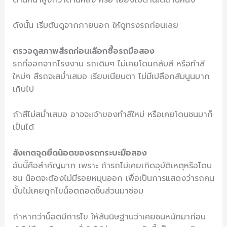
ดังนั้น เริ่มต้นดูจากภายนอก ให้ดูทรงรถก่อนเลย
ตรวจดูสภาพสีรถก่อนเลือกซื้อรถมือสอง
รถที่ออกจากโรงงาน รถเดิมๆ ไม่เคยโดนกลับสี หรือทำสี
ใหม่ๆ สีรถจะสม่ำเสมอ เรียบเนียนตา ไม่มีเปลือกส้มนูนมาก
เกินไป
ถ้าสีไม่สม่ำเสมอ อาจจะเจ้าของทำสีใหม่ หรือเคยโดนชนมาก็
เป็นได้
สังเกตจุดยึดน๊อตของรถกระบะมือสอง
อันนี้คือสำคัญมาก เพราะ ถ้ารถไม่เคยเกิดอุบัติเหตุหรือโดน
ชน น็อตจะต้องไม่มีรอยหมุนออก เพื่อเป็นการแสดงว่ารถคน
นั้นไม่เคยถูกไขน็อตถอดชิ้นส่วนมาซ่อม
ถ้าหากว่าน็อตมีการไข ให้สันนิษฐานว่าเคยชนหนักมาก่อน