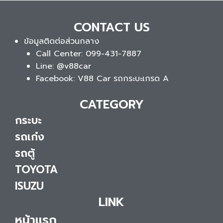
CONTACT US
ข้อมูลติดต่อส่วนกลาง
Call Center: 099-431-7887
Line: @v88car
Facebook: V88 Car รถกระบะเกรด A
CATEGORY
กระบะ
รถเก๋ง
รถตู้
TOYOTA
ISUZU
LINK
หน้าแรก